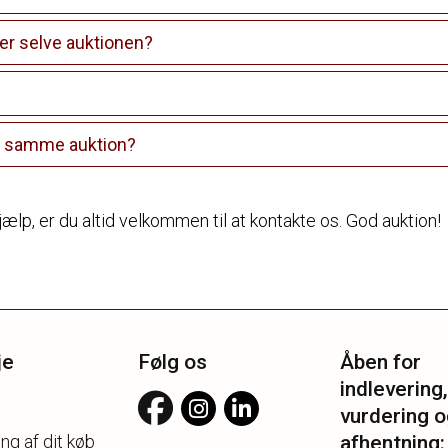
r selve auktionen?
å samme auktion?
ælp, er du altid velkommen til at kontakte os. God auktion!
je
Følg os
Åben for
indlevering,
vurdering o
ng af dit køb
afhentning: