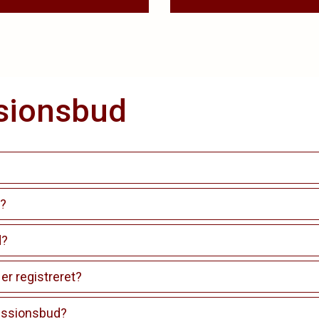
sionsbud
d?
d?
r registreret?
missionsbud?