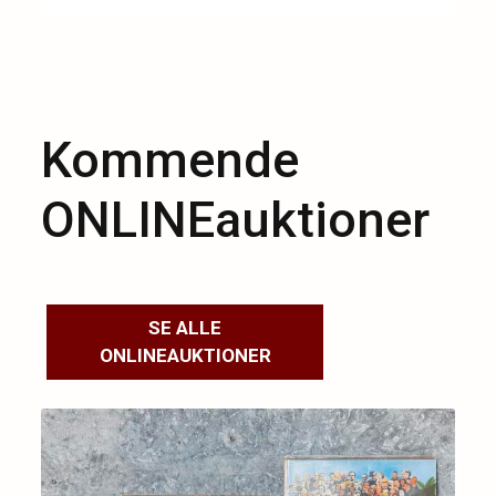
kunst, keramik, stentøj, porcelæn, guld, sølv og
ure.
Kommende
ONLINEauktioner
SE ALLE
ONLINEAUKTIONER