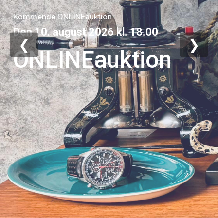
Kommende ONLINEauktion
Den
10. august 2026
kl.
18.00
❮
❯
ONLINEauktion