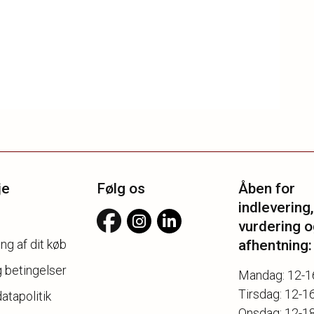
je
Følg os
Åben for
indlevering,
vurdering o
ng af dit køb
afhentning:
g betingelser
Mandag: 12-1
Tirsdag: 12-1
atapolitik
Onsdag: 12-1