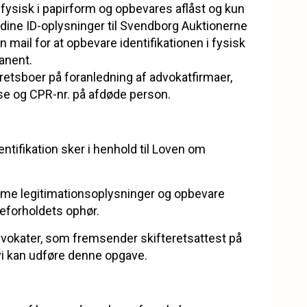
 fysisk i papirform og opbevares aflåst og kun
dine ID-oplysninger til Svendborg Auktionerne
in mail for at opbevare identifikationen i fysisk
anent.
eretsboer på foranledning af advokatfirmaer,
se og CPR-nr. på afdøde person.
tifikation sker i henhold til Loven om
emme legitimationsoplysninger og opbevare
deforholdets ophør.
dvokater, som fremsender skifteretsattest på
 vi kan udføre denne opgave.