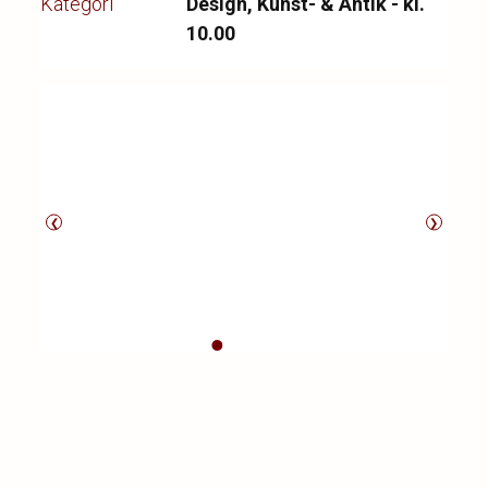
Kategori
Design, Kunst- & Antik - kl.
10.00
❮
❯
Poul Henningsen (1894-1967)
PH 4½/3 bordlampe af messing med
afbryderhus og topskrue af hvid bakelit,