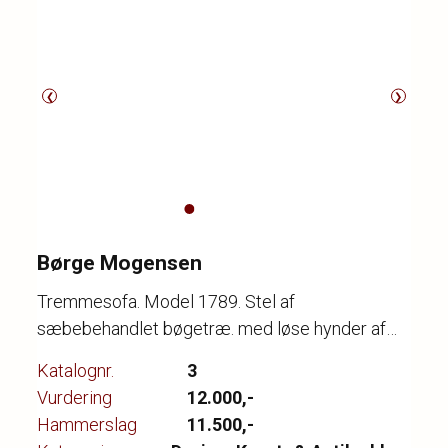
❮
❯
Børge Mogensen
Tremmesofa. Model 1789. Stel af
sæbebehandlet bøgetræ. med løse hynder af
cotil møbelbetræk. Designet i 1948. L. 162/210
Katalognr.
3
cm., produceret hos Fritz Hansen i 2004, med
Vurdering
12.000,-
mærkat herfra. Fremstår med brugsspor samt
Hammerslag
11.500,-
enkelte lædersnore med omviklet snor.