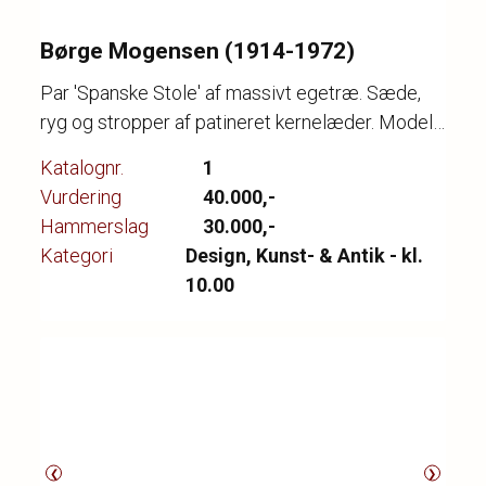
Børge Mogensen (1914-1972)
Par 'Spanske Stole' af massivt egetræ. Sæde,
ryg og stropper af patineret kernelæder. Model
2226. Formgivet 1958. Produceret hos
Katalognr.
1
Fredericia Stolefabrik, med mærkater herfra.
Vurdering
40.000,-
Hammerslag
30.000,-
Kategori
Design, Kunst- & Antik - kl.
10.00
❮
❯