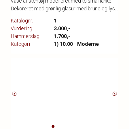
Vase af stentøj modelleret med to små hanke.
Dekoreret med grønlig glasur med brune og lyse
elementer. Signeret med monogram. Nr. 55. H.
Katalognr.
1
14,5 cm.
Vurdering
3.000,-
Hammerslag
1.700,-
Kategori
1) 10.00 - Moderne
❮
❯