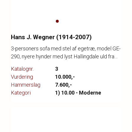
Hans J. Wegner (1914-2007)
3-personers sofa med stel af egetræ, model GE-
290, nyere hynder med lyst Hallingdale uld fra
2010, produceret hos Getama, fremstår med
Katalognr.
3
brugsspor samt enkelte hakker i stel på bagside,
Vurdering
10.000,-
l. 180 cm.
Hammerslag
7.600,-
Kategori
1) 10.00 - Moderne