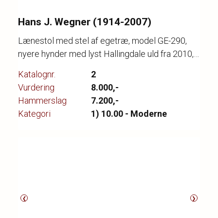
Hans J. Wegner (1914-2007)
Lænestol med stel af egetræ, model GE-290,
nyere hynder med lyst Hallingdale uld fra 2010,
produceret hos Getama, fremstår med enkelte
Katalognr.
2
brugsspor.
Vurdering
8.000,-
Hammerslag
7.200,-
Kategori
1) 10.00 - Moderne
❮
❯