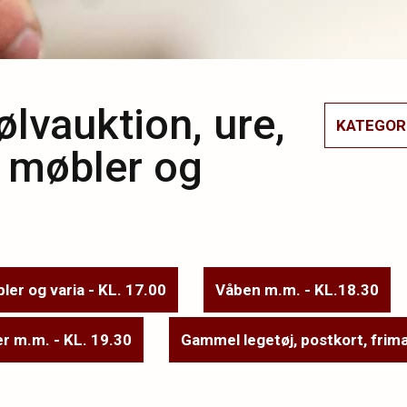
lvauktion, ure,
KATEGOR
e møbler og
ler og varia - KL. 17.00
Våben m.m. - KL.18.30
er m.m. - KL. 19.30
Gammel legetøj, postkort, frim