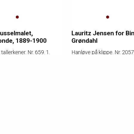
Musselmalet,
Lauritz Jensen for Bi
onde, 1889-1900
Grøndahl
tallerkener. Nr. 659. 1.
Hanløve på klippe. Nr. 2057.
g. Dia. 23,5 cm.
sortering. Signeret Lauritz
H. 20 cm. L. 30 cm.
r.
6
Katalognr.
7
ng
3.000,-
Vurdering
2.000,-
slag
3.200,-
Hammerslag
1.300,-
i
Porcelæn - Kl.
Kategori
Porcelæn - K
16.00
16.00