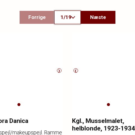
Forrige
1/19
Næste
❯
❮
lora Danica
Kgl., Musselmalet,
helblonde, 1923-1934
pejl/makeupspejl. Ramme