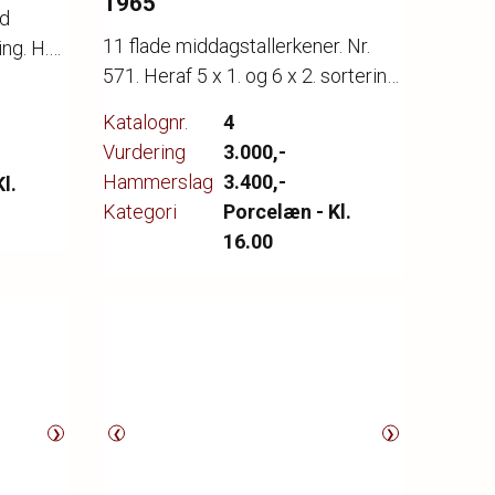
1965
od
11 flade middagstallerkener. Nr.
ing. H.
571. Heraf 5 x 1. og 6 x 2. sortering.
Dia. 25 cm.
Katalognr.
4
Vurdering
3.000,-
Hammerslag
3.400,-
l.
Kategori
Porcelæn - Kl.
16.00
❯
❮
❯