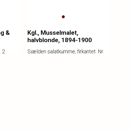
ng &
Kgl., Musselmalet,
halvblonde, 1894-1900
 2.
Sjælden salatkumme, firkantet. Nr.
 Jensen.
581. 1. sortering. Modellør Erik
Nielsen 1888. H. 9 cm. 23,5 x 23,5
Katalognr.
8
cm.
Vurdering
3.000,-
Hammerslag
2.600,-
l.
Kategori
Porcelæn - Kl.
16.00