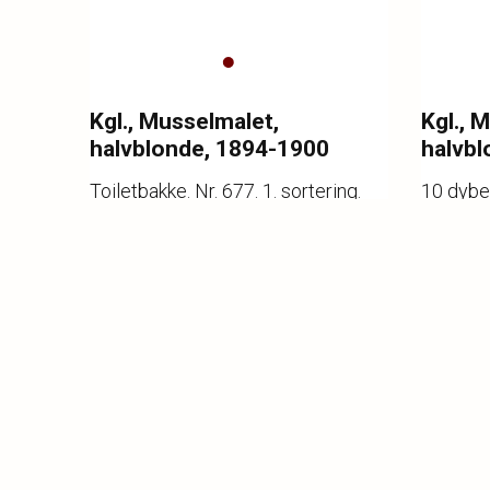
Kgl., Musselmalet,
Kgl., 
halvblonde, 1894-1900
halvbl
Toiletbakke. Nr. 677. 1. sortering.
10 dybe 
Modellør J. Jacobsen 1896. 21 x
sorterin
28 cm.
Katalognr.
5
Katalogn
Vurdering
4.000,-
Vurderi
Hammerslag
4.200,-
Hammer
Kategori
Porcelæn - Kl.
Kategor
16.00