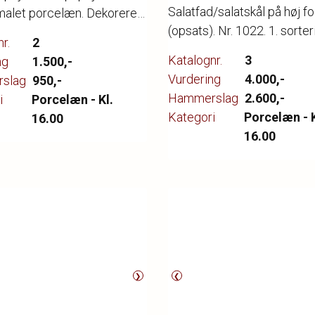
Salatfad/salatskål på høj f
malet porcelæn. Dekoreret
(opsats). Nr. 1022. 1. sorter
d og blomstrende
r.
2
18 cm. Dia. 27 cm.
se. Dia. 65 mm.
Katalognr.
3
ng
1.500,-
Vurdering
4.000,-
slag
950,-
Hammerslag
2.600,-
i
Porcelæn - Kl.
Kategori
Porcelæn - K
16.00
16.00
❯
❮