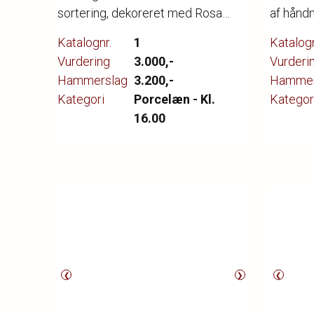
sortering, dekoreret med Rosa
af hånd
suavifolia Lightf, dia. 25,4 cm.
med gul
Katalognr.
1
Katalogn
hybenro
Vurdering
3.000,-
Vurderi
Hammerslag
3.200,-
Hammer
Kategori
Porcelæn - Kl.
Kategor
16.00
❮
❯
❮