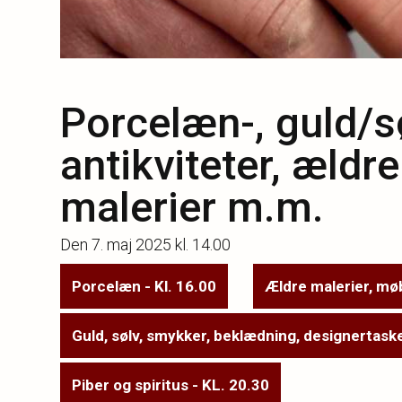
Porcelæn-, guld/sø
antikviteter, ældr
malerier m.m.
Den
7. maj 2025 kl. 14.00
Porcelæn - Kl. 16.00
Ældre malerier, møb
Guld, sølv, smykker, beklædning, designertask
Piber og spiritus - KL. 20.30