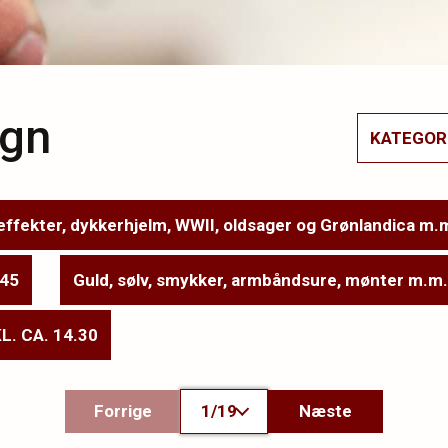
ign
KATEGOR
ffekter, dykkerhjelm, WWII, oldsager og Grønlandica m.m
.45
Guld, sølv, smykker, armbåndsure, mønter m.m. 
KL. CA. 14.30
Forrige
1/19
Næste