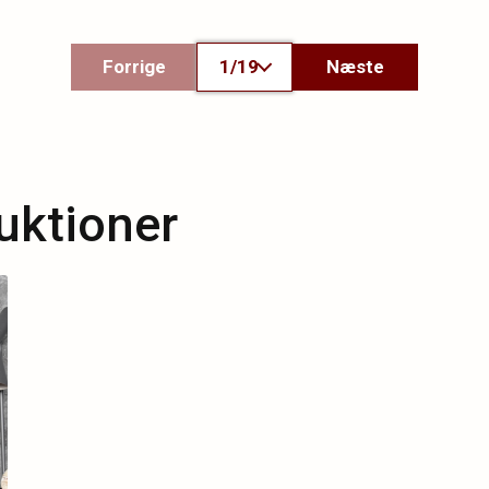
Forrige
1/19
Næste
ktioner