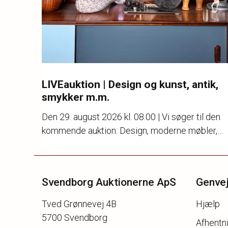
LIVEauktion | Design og kunst, antik,
smykker m.m.
Den
29. august 2026 kl. 08.00
| Vi søger til den
kommende auktion: Design, moderne møbler,
kunst, keramik, stentøj, porcelæn, guld, sølv og
ure.
Svendborg Auktionerne ApS
Genve
Tved Grønnevej 4B
Hjælp
5700 Svendborg
Afhentni