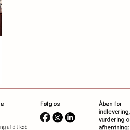
je
Følg os
Åben for
indlevering,
vurdering o
ng af dit køb
afhentning: