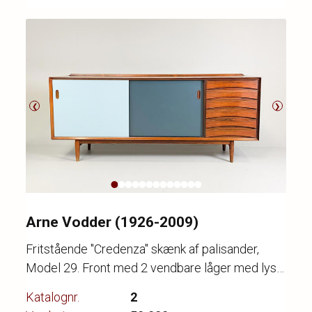
❮
❯
Arne Vodder (1926-2009)
Fritstående "Credenza" skænk af palisander,
Model 29. Front med 2 vendbare låger med lys-
og mørkeblå lakering og palisander. Højre side
Katalognr.
2
med 6 skuffer, top med kehlet kant, monteret på