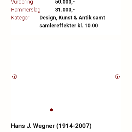
Vurdering
50.000,-
tilspidsede ben af massivt palisander. Fremstår
Hammerslag
31.000,-
med aldersrelaterede brugsspor. L. 182 cm. D.
Kategori
Design, Kunst & Antik samt
49,5 cm. H. 78 cm.
samlereffekter kl. 10.00
❮
❯
Hans J. Wegner (1914-2007)