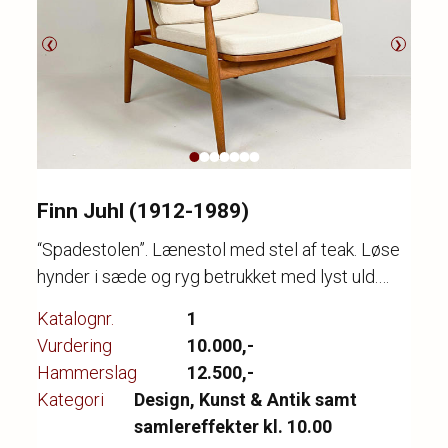
❮
❯
Finn Juhl (1912-1989)
“Spadestolen”. Lænestol med stel af teak. Løse
hynder i sæde og ryg betrukket med lyst uld.
Model FD 133. Designet 1954. Udført hos
Katalognr.
1
France & søn
Vurdering
10.000,-
Hammerslag
12.500,-
Kategori
Design, Kunst & Antik samt
samlereffekter kl. 10.00