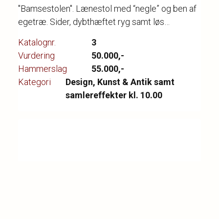
"Bamsestolen". Lænestol med “negle” og ben af
egetræ. Sider, dybthæftet ryg samt løs
sædehynde betrukket med mørkt uld. Model AP
Katalognr.
3
19. Formgivet 1951. Udført hos PP Møbler med
Vurdering
50.000,-
brændemærke herfra.
Hammerslag
55.000,-
Kategori
Design, Kunst & Antik samt
samlereffekter kl. 10.00
❮
❯